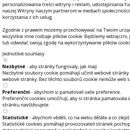
personalizowania treści witryny i reklam, udostępniania f
naszej Witryny naszym partnerom w mediach społecznościowy
korzystania z ich usług.
Zgodnie z prawem możemy przechowywać na Twoim urządzeni
wszystkie inne rodzaje plików cookie. Będziemy wdzięczni, 
lub odwołać swoją zgodę na wykorzystywanie plików cookie
Jednotlivé souhlasy
Nezbytné
- aby stránky fungovaly, jak mají.
Nezbytné soubory cookie pomáhají učinit webové stránky p
webové stránky. Bez těchto souborů cookie nemůže web s
Preferenční
- abychom si pamatovali vaše preference.
Preferenční cookies umožňují, aby si stránka pamatovala in
stránku navštěvujete.
Statistické
- abychom věděli, co na webu děláte a co zlepši
Statistické cookies pomáhají provozovateli stránek pochopi