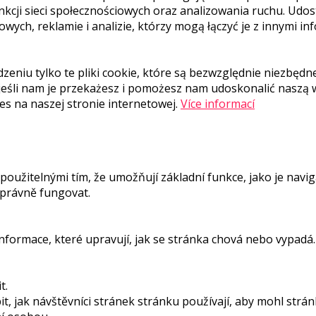
unkcji sieci społecznościowych oraz analizowania ruchu. Udo
ch, reklamie i analizie, którzy mogą łączyć je z innymi in
u tylko te pliki cookie, które są bezwzględnie niezbędne 
jeśli nam je przekażesz i pomożesz nam udoskonalić naszą wi
s na naszej stronie internetowej.
Více informací
oužitelnými tím, že umožňují základní funkce, jako je nav
právně fungovat.
formace, které upravují, jak se stránka chová nebo vypadá. 
t.
t, jak návštěvníci stránek stránku používají, aby mohl strá