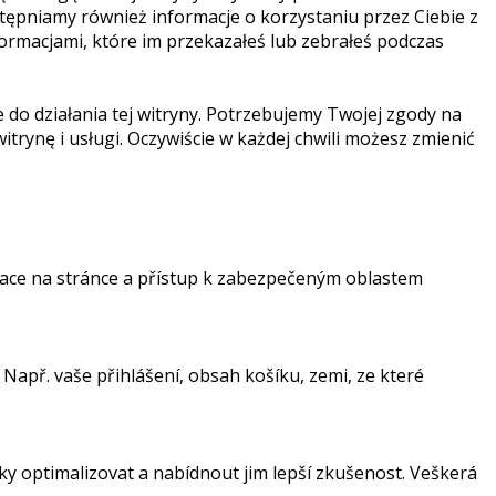
stępniamy również informacje o korzystaniu przez Ciebie z
formacjami, które im przekazałeś lub zebrałeś podczas
do działania tej witryny. Potrzebujemy Twojej zgody na
trynę i usługi. Oczywiście w każdej chwili możesz zmienić
igace na stránce a přístup k zabezpečeným oblastem
Např. vaše přihlášení, obsah košíku, zemi, ze které
nky optimalizovat a nabídnout jim lepší zkušenost. Veškerá