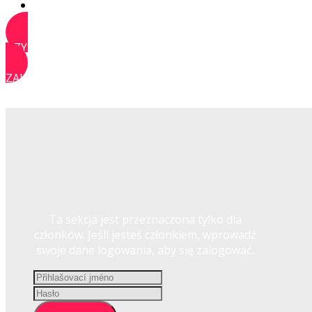
KONTAKT
UZYSKAJ DOSTĘP
ZALOGUJ SIĘ
Ta sekcja jest przeznaczona tylko dla
członków. Jeśli jesteś członkiem, wprowadź
swoje dane logowania, aby się zalogować.