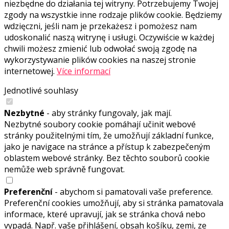
niezbędne do działania tej witryny. Potrzebujemy Twojej
zgody na wszystkie inne rodzaje plików cookie. Będziemy
wdzięczni, jeśli nam je przekażesz i pomożesz nam
udoskonalić naszą witrynę i usługi. Oczywiście w każdej
chwili możesz zmienić lub odwołać swoją zgodę na
wykorzystywanie plików cookies na naszej stronie
internetowej.
Více informací
Jednotlivé souhlasy
Nezbytné
- aby stránky fungovaly, jak mají.
Nezbytné soubory cookie pomáhají učinit webové
stránky použitelnými tím, že umožňují základní funkce,
jako je navigace na stránce a přístup k zabezpečeným
oblastem webové stránky. Bez těchto souborů cookie
nemůže web správně fungovat.
Preferenční
- abychom si pamatovali vaše preference.
Preferenční cookies umožňují, aby si stránka pamatovala
informace, které upravují, jak se stránka chová nebo
vypadá. Např. vaše přihlášení, obsah košíku, zemi, ze