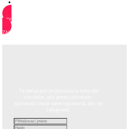
KONTAKT
UZYSKAJ DOSTĘP
ZALOGUJ SIĘ
Ta sekcja jest przeznaczona tylko dla
członków. Jeśli jesteś członkiem,
wprowadź swoje dane logowania, aby się
zalogować.