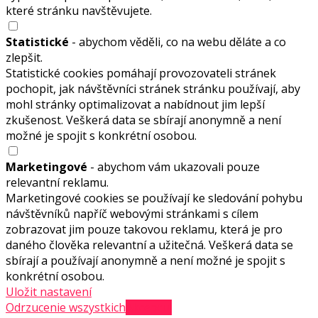
které stránku navštěvujete.
Statistické
- abychom věděli, co na webu děláte a co
zlepšit.
Statistické cookies pomáhají provozovateli stránek
pochopit, jak návštěvníci stránek stránku používají, aby
mohl stránky optimalizovat a nabídnout jim lepší
zkušenost. Veškerá data se sbírají anonymně a není
možné je spojit s konkrétní osobou.
Marketingové
- abychom vám ukazovali pouze
relevantní reklamu.
Marketingové cookies se používají ke sledování pohybu
návštěvníků napříč webovými stránkami s cílem
zobrazovat jim pouze takovou reklamu, která je pro
daného člověka relevantní a užitečná. Veškerá data se
sbírají a používají anonymně a není možné je spojit s
konkrétní osobou.
Uložit nastavení
Odrzucenie wszystkich
Akceptuj