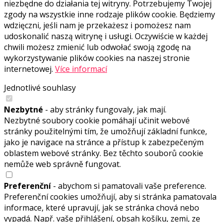
niezbędne do działania tej witryny. Potrzebujemy Twojej
zgody na wszystkie inne rodzaje plików cookie. Będziemy
wdzięczni, jeśli nam je przekażesz i pomożesz nam
udoskonalić naszą witrynę i usługi. Oczywiście w każdej
chwili możesz zmienić lub odwołać swoją zgodę na
wykorzystywanie plików cookies na naszej stronie
internetowej.
Více informací
Jednotlivé souhlasy
Nezbytné
- aby stránky fungovaly, jak mají.
Nezbytné soubory cookie pomáhají učinit webové
stránky použitelnými tím, že umožňují základní funkce,
jako je navigace na stránce a přístup k zabezpečeným
oblastem webové stránky. Bez těchto souborů cookie
nemůže web správně fungovat.
Preferenční
- abychom si pamatovali vaše preference.
Preferenční cookies umožňují, aby si stránka pamatovala
informace, které upravují, jak se stránka chová nebo
vypadá. Např. vaše přihlášení, obsah košíku, zemi, ze