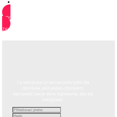
KONTAKT
UZYSKAJ DOSTĘP
ZALOGUJ SIĘ
Ta sekcja jest przeznaczona tylko dla
członków. Jeśli jesteś członkiem,
wprowadź swoje dane logowania, aby się
zalogować.