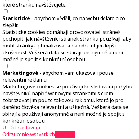
které stránku navštěvujete.
Statistické
- abychom věděli, co na webu děláte a co
zlepšit.
Statistické cookies pomáhají provozovateli stránek
pochopit, jak návštěvníci stránek stránku používají, aby
mohl stránky optimalizovat a nabídnout jim lepší
zkušenost. Veškerá data se sbírají anonymně a není
možné je spojit s konkrétní osobou.
Marketingové
- abychom vám ukazovali pouze
relevantní reklamu.
Marketingové cookies se používají ke sledování pohybu
návštěvníků napříč webovými stránkami s cílem
zobrazovat jim pouze takovou reklamu, která je pro
daného člověka relevantní a užitečná. Veškerá data se
sbírají a používají anonymně a není možné je spojit s
konkrétní osobou.
Uložit nastavení
Odrzucenie wszystkich
Akceptuj