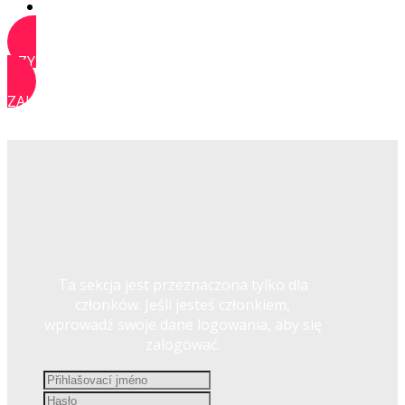
KONTAKT
UZYSKAJ DOSTĘP
ZALOGUJ SIĘ
Ta sekcja jest przeznaczona tylko dla
członków. Jeśli jesteś członkiem,
wprowadź swoje dane logowania, aby się
zalogować.