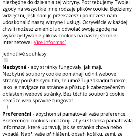
niezbędne do działania tej witryny. Potrzebujemy Twojej
zgody na wszystkie inne rodzaje plików cookie. Będziemy
wdzięczni, jeśli nam je przekażesz i pomożesz nam
udoskonalić naszą witrynę i usługi. Oczywiście w każdej
chwili możesz zmienić lub odwołać swoją zgodę na
wykorzystywanie plików cookies na naszej stronie
internetowej.
Více informací
Jednotlivé souhlasy
Nezbytné
- aby stránky fungovaly, jak mají.
Nezbytné soubory cookie pomáhají učinit webové
stránky použitelnými tím, že umožňují základní funkce,
jako je navigace na stránce a přístup k zabezpečeným
oblastem webové stránky. Bez těchto souborů cookie
nemůže web správně fungovat.
Preferenční
- abychom si pamatovali vaše preference.
Preferenční cookies umožňují, aby si stránka pamatovala
informace, které upravují, jak se stránka chová nebo
vypadá. Např. vaše přihlášení, obsah košíku, zemi, ze