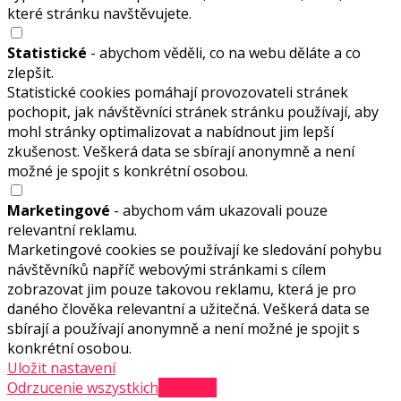
které stránku navštěvujete.
Statistické
- abychom věděli, co na webu děláte a co
zlepšit.
Statistické cookies pomáhají provozovateli stránek
pochopit, jak návštěvníci stránek stránku používají, aby
mohl stránky optimalizovat a nabídnout jim lepší
zkušenost. Veškerá data se sbírají anonymně a není
možné je spojit s konkrétní osobou.
Marketingové
- abychom vám ukazovali pouze
relevantní reklamu.
Marketingové cookies se používají ke sledování pohybu
návštěvníků napříč webovými stránkami s cílem
zobrazovat jim pouze takovou reklamu, která je pro
daného člověka relevantní a užitečná. Veškerá data se
sbírají a používají anonymně a není možné je spojit s
konkrétní osobou.
Uložit nastavení
Odrzucenie wszystkich
Akceptuj